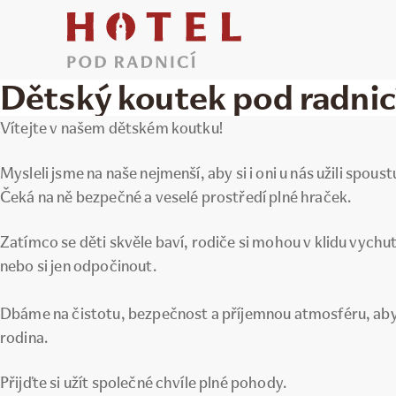
Dětský koutek pod radnic
Vítejte v našem dětském koutku!
Mysleli jsme na naše nejmenší, aby si i oni u nás užili spoust
Čeká na ně bezpečné a veselé prostředí plné hraček.
Zatímco se děti skvěle baví, rodiče si mohou v klidu vychu
nebo si jen odpočinout.
Dbáme na čistotu, bezpečnost a příjemnou atmosféru, aby s
rodina.
Přijďte si užít společné chvíle plné pohody.