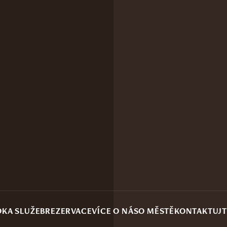
DKA SLUŽEB
REZERVACE
VÍCE O NÁS
O MĚSTĚ
KONTAKTUJT