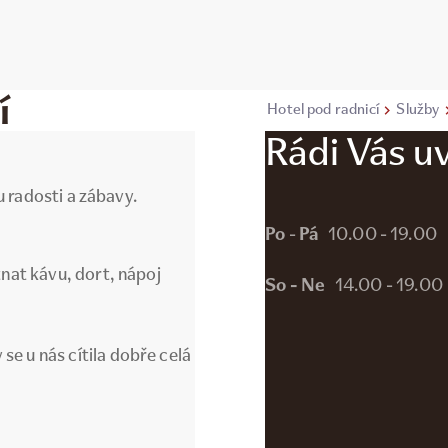
í
Hotel pod radnicí
Služby
Rádi Vás u
u radosti a zábavy.
Po
-
Pá
10.00 - 19.00
tnat kávu, dort, nápoj
So - Ne
14.00 - 19.00
e u nás cítila dobře celá